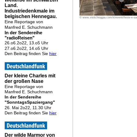
© www.visitchioggia.com/it/eventi/feste-e-sa