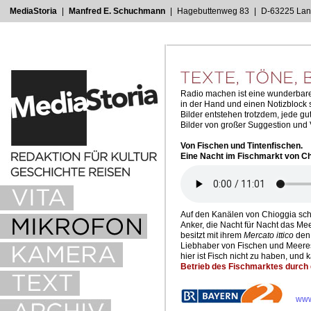
MediaStoria
_
|
_
Manfred E. Schuchmann
_
|
_
Hagebuttenweg 83
_
|
_
D-63225 La
Radio machen ist eine wunderbare
in der Hand und einen Notizblock s
Bilder entstehen trotzdem, jede g
Bilder von großer Suggestion und V
Von Fischen und Tintenfischen.
Eine Nacht im Fischmarkt von Ch
Auf den Kanälen von Chioggia schau
Anker, die Nacht für Nacht das M
besitzt mit ihrem
Mercato ittico
den 
Liebhaber von Fischen und Meeresf
hier ist Fisch nicht zu haben, und
Betrieb des Fischmarktes durch di
www