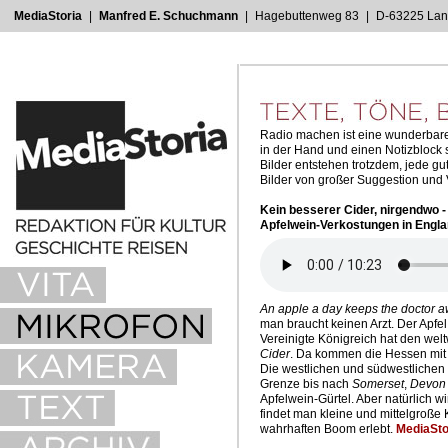
MediaStoria
_
|
_
Manfred E. Schuchmann
_
|
_
Hagebuttenweg 83
_
|
_
D-63225 La
Radio machen ist eine wunderbare
in der Hand und einen Notizblock s
Bilder entstehen trotzdem, jede g
Bilder von großer Suggestion und V
Kein besserer Cider, nirgendwo -
Apfelwein-Verkostungen in Engl
An apple a day keeps the doctor 
man braucht keinen Arzt. Der Apfel
Vereinigte Königreich hat den welt
Cider
. Da kommen die Hessen mit i
Die westlichen und südwestlichen
Grenze bis nach
Somerset
,
Devon
Apfelwein-Gürtel. Aber natürlich 
findet man kleine und mittelgroße 
wahrhaften Boom erlebt.
MediaSto